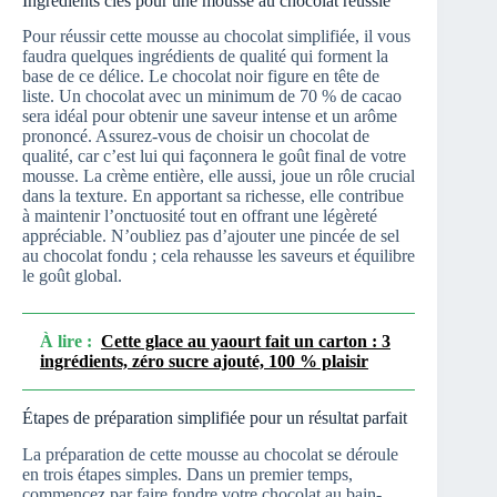
Ingrédients clés pour une mousse au chocolat réussie
Pour réussir cette mousse au chocolat simplifiée, il vous
faudra quelques ingrédients de qualité qui forment la
base de ce délice. Le chocolat noir figure en tête de
liste. Un chocolat avec un minimum de 70 % de cacao
sera idéal pour obtenir une saveur intense et un arôme
prononcé. Assurez-vous de choisir un chocolat de
qualité, car c’est lui qui façonnera le goût final de votre
mousse. La crème entière, elle aussi, joue un rôle crucial
dans la texture. En apportant sa richesse, elle contribue
à maintenir l’onctuosité tout en offrant une légèreté
appréciable. N’oubliez pas d’ajouter une pincée de sel
au chocolat fondu ; cela rehausse les saveurs et équilibre
le goût global.
À lire :
Cette glace au yaourt fait un carton : 3
ingrédients, zéro sucre ajouté, 100 % plaisir
Étapes de préparation simplifiée pour un résultat parfait
La préparation de cette mousse au chocolat se déroule
en trois étapes simples. Dans un premier temps,
commencez par faire fondre votre chocolat au bain-