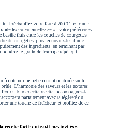
atin. Préchauffez votre four à 200°C pour une
ondelles ou en lamelles selon votre préférence.
basilic frais entre les couches de courgettes.
he de courgettes, puis recouvrez-les d’une
puisement des ingrédients, en terminant par
upoudrez le gratin de fromage râpé, qui
’à obtenir une belle coloration dorée sur le
e brûle. L’harmonie des saveurs et les textures
. Pour sublimer cette recette, accompagnez-la
accordera parfaitement avec la légèreté du
rter une touche de fraîcheur, et profitez de ce
 recette facile qui ravit mes invités »