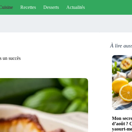
Cuisine
Recettes
Desserts
Actualités
À lire aus
rs un succès
Mon secre
d’août ? C
yaourt‑me