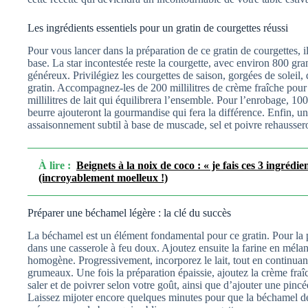
Les ingrédients essentiels pour un gratin de courgettes réussi
Pour vous lancer dans la préparation de ce gratin de courgettes, 
base. La star incontestée reste la courgette, avec environ 800 gr
généreux. Privilégiez les courgettes de saison, gorgées de soleil,
gratin. Accompagnez-les de 200 millilitres de crème fraîche pour
millilitres de lait qui équilibrera l’ensemble. Pour l’enrobage,
beurre ajouteront la gourmandise qui fera la différence. Enfin, u
assaisonnement subtil à base de muscade, sel et poivre rehaussero
À lire :
Beignets à la noix de coco : « je fais ces 3 ingrédie
(incroyablement moelleux !)
Préparer une béchamel légère : la clé du succès
La béchamel est un élément fondamental pour ce gratin. Pour la 
dans une casserole à feu doux. Ajoutez ensuite la farine en mélan
homogène. Progressivement, incorporez le lait, tout en continuan
grumeaux. Une fois la préparation épaissie, ajoutez la crème fraîch
saler et de poivrer selon votre goût, ainsi que d’ajouter une pi
Laissez mijoter encore quelques minutes pour que la béchamel d