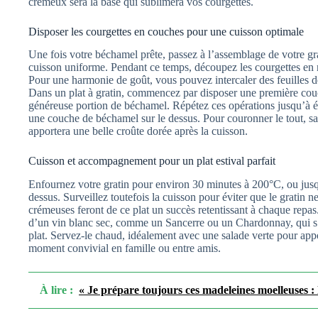
crémeux sera la base qui sublimera vos courgettes.
Disposer les courgettes en couches pour une cuisson optimale
Une fois votre béchamel prête, passez à l’assemblage de votre gr
cuisson uniforme. Pendant ce temps, découpez les courgettes en r
Pour une harmonie de goût, vous pouvez intercaler des feuilles de 
Dans un plat à gratin, commencez par disposer une première couc
généreuse portion de béchamel. Répétez ces opérations jusqu’à é
une couche de béchamel sur le dessus. Pour couronner le tout, sa
apportera une belle croûte dorée après la cuisson.
Cuisson et accompagnement pour un plat estival parfait
Enfournez votre gratin pour environ 30 minutes à 200°C, ou jusqu
dessus. Surveillez toutefois la cuisson pour éviter que le gratin n
crémeuses feront de ce plat un succès retentissant à chaque repas
d’un vin blanc sec, comme un Sancerre ou un Chardonnay, qui s’
plat. Servez-le chaud, idéalement avec une salade verte pour appo
moment convivial en famille ou entre amis.
À lire :
« Je prépare toujours ces madeleines moelleuses : la