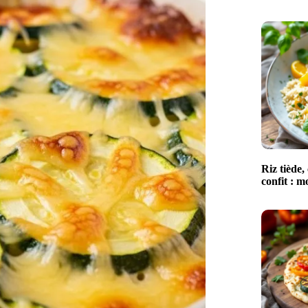
Riz tiède, 
confit : m