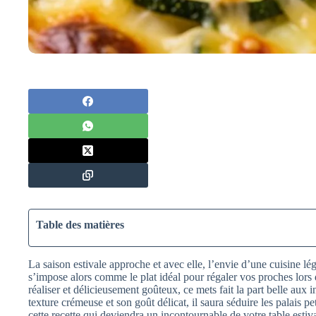
Table des matières
La saison estivale approche et avec elle, l’envie d’une cuisine lé
s’impose alors comme le plat idéal pour régaler vos proches lors d
réaliser et délicieusement goûteux, ce mets fait la part belle aux i
texture crémeuse et son goût délicat, il saura séduire les palais p
cette recette qui deviendra un incontournable de votre table estiva